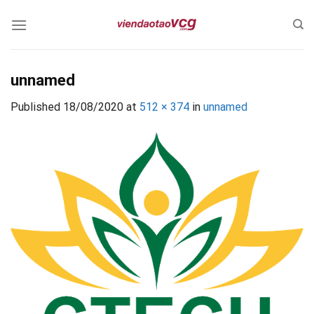
Skip
to
content
unnamed
Published
18/08/2020
at
512 × 374
in
unnamed