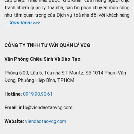
cấp phép. Thấu hiểu được “khó khăn” của những người chịu
trách nhiệm quản lý tòa nhà, các bộ phận chuyên môn cũng
như tầm quan trọng của Dịch vụ toà nhà đối với khách hàng
....
Xem thêm >>>
CÔNG TY TNHH TƯ VẤN QUẢN LÝ VCG
Văn Phòng Chiêu Sinh Và Đào Tạo:
Phòng 5.09, Lầu 5, Tòa nhà ST Moritz, Số 1014 Phạm Văn
Đồng, Phường Hiệp Bình, TP.HCM
Hotline:
0919.90.90.61
Email:
info@viendaotaovcg.com
Website:
viendaotaovcg.com