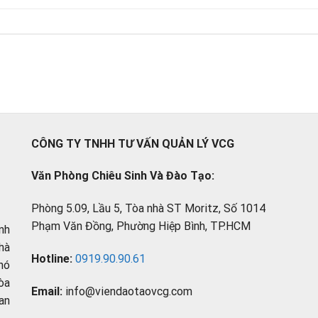
CÔNG TY TNHH TƯ VẤN QUẢN LÝ VCG
Văn Phòng Chiêu Sinh Và Đào Tạo:
Phòng 5.09, Lầu 5, Tòa nhà ST Moritz, Số 1014
Phạm Văn Đồng, Phường Hiệp Bình, TP.HCM
nh
hà
Hotline:
0919.90.90.61
hó
òa
Email:
info@viendaotaovcg.com
an