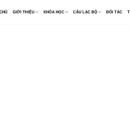
CHỦ
GIỚI THIỆU
KHÓA HỌC
CÂU LẠC BỘ
ĐỐI TÁC
T