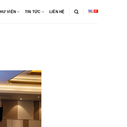
HƯ VIỆN
TIN TỨC
LIÊN HỆ