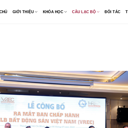
CHỦ
GIỚI THIỆU
KHÓA HỌC
CÂU LẠC BỘ
ĐỐI TÁC
T