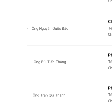
Chứ
C
Tê
· Ông Nguyễn Quốc Bảo
Ch
P
Tê
· Ông Bùi Tiến Thắng
Ch
P
Tê
· Ông Trần Quí Thanh
Ch