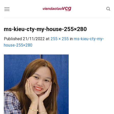
Skip
to
content
ms-kieu-cty-my-house-255×280
Published
21/11/2022
at
255 × 255
in
ms-kieu-cty-my-
house-255×280