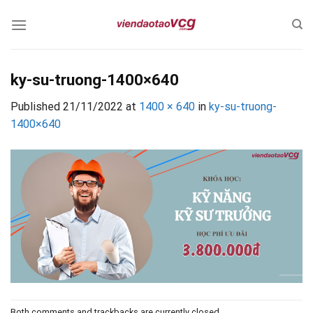
Skip
to
content
ky-su-truong-1400×640
Published
21/11/2022
at
1400 × 640
in
ky-su-truong-
1400×640
Both comments and trackbacks are currently closed.