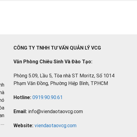
CÔNG TY TNHH TƯ VẤN QUẢN LÝ VCG
Văn Phòng Chiêu Sinh Và Đào Tạo:
Phòng 5.09, Lầu 5, Tòa nhà ST Moritz, Số 1014
Phạm Văn Đồng, Phường Hiệp Bình, TP.HCM
nh
hà
Hotline:
0919.90.90.61
hó
òa
Email:
info@viendaotaovcg.com
an
..
Website:
viendaotaovcg.com