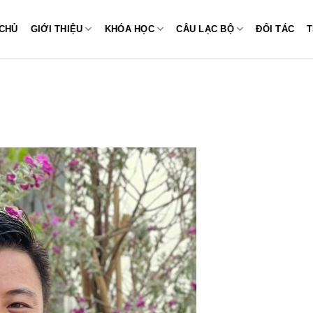
CHỦ
GIỚI THIỆU
KHÓA HỌC
CÂU LẠC BỘ
ĐỐI TÁC
T