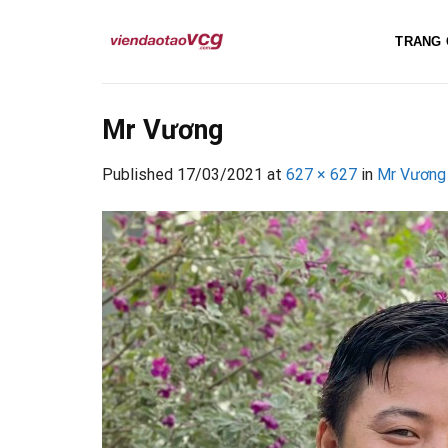
Skip
to
TRANG 
content
Mr Vương
Published
17/03/2021
at
627 × 627
in
Mr Vương