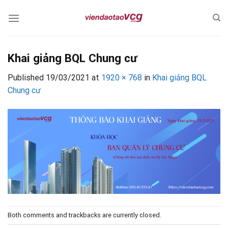
Skip
to
content
Khai giảng BQL Chung cư
Published
19/03/2021
at
1920 × 768
in
Khai giảng BQL
Chung cư
Both comments and trackbacks are currently closed.