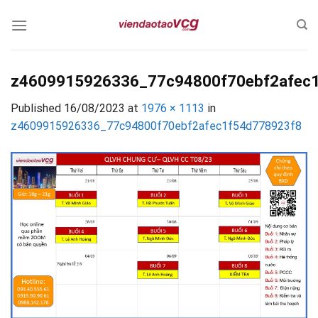
Skip
to
content
z4609915926336_77c94800f70ebf2afec
Published
16/08/2023
at
1976 × 1113
in
z4609915926336_77c94800f70ebf2afec1f54d778923f8