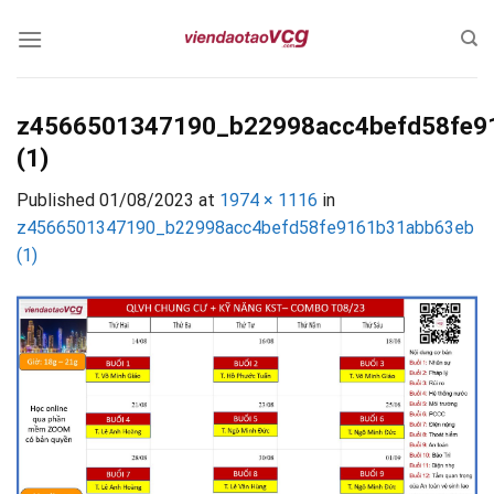
Skip
to
content
z4566501347190_b22998acc4befd58fe9
(1)
Published
01/08/2023
at
1974 × 1116
in
z4566501347190_b22998acc4befd58fe9161b31abb63eb
(1)