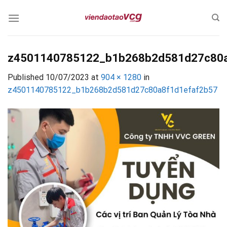
Skip
to
content
z4501140785122_b1b268b2d581d27c80a
Published
10/07/2023
at
904 × 1280
in
z4501140785122_b1b268b2d581d27c80a8f1d1efaf2b57