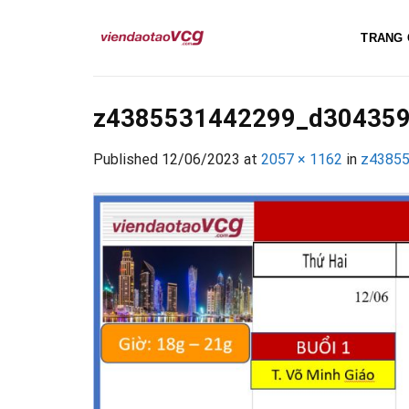
Skip
to
TRANG 
content
z4385531442299_d304359
Published
12/06/2023
at
2057 × 1162
in
z4385