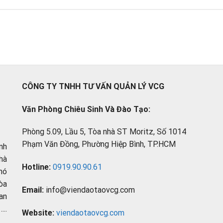
CÔNG TY TNHH TƯ VẤN QUẢN LÝ VCG
Văn Phòng Chiêu Sinh Và Đào Tạo:
Phòng 5.09, Lầu 5, Tòa nhà ST Moritz, Số 1014
Phạm Văn Đồng, Phường Hiệp Bình, TP.HCM
nh
hà
Hotline:
0919.90.90.61
hó
òa
Email:
info@viendaotaovcg.com
an
..
Website:
viendaotaovcg.com