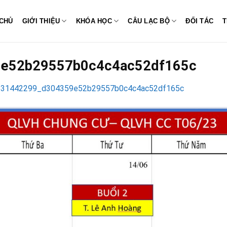
CHỦ
GIỚI THIỆU
KHÓA HỌC
CÂU LẠC BỘ
ĐỐI TÁC
T
e52b29557b0c4c4ac52df165c
531442299_d304359e52b29557b0c4c4ac52df165c