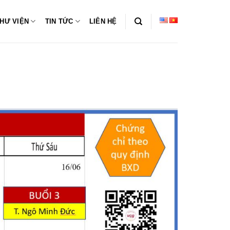
HƯ VIỆN
TIN TỨC
LIÊN HỆ