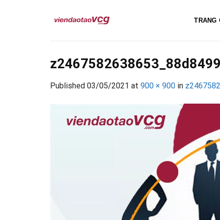
Skip
to
TRANG 
content
z2467582638653_88d8499
Published
03/05/2021
at
900 × 900
in
z2467582