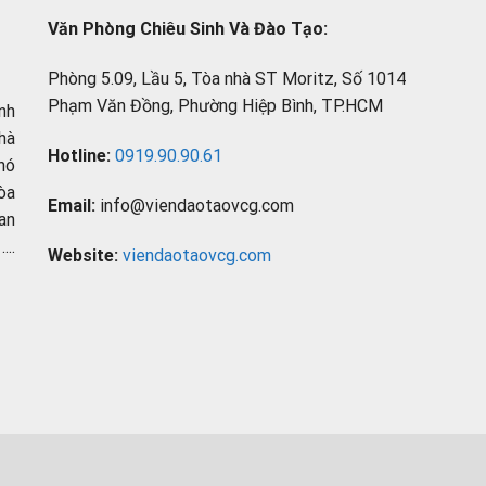
Văn Phòng Chiêu Sinh Và Đào Tạo:
Phòng 5.09, Lầu 5, Tòa nhà ST Moritz, Số 1014
Phạm Văn Đồng, Phường Hiệp Bình, TP.HCM
nh
hà
Hotline:
0919.90.90.61
hó
òa
Email:
info@viendaotaovcg.com
an
..
Website:
viendaotaovcg.com