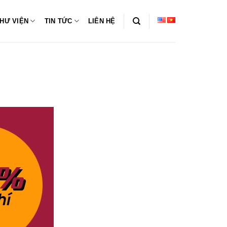
HƯ VIỆN
TIN TỨC
LIÊN HỆ