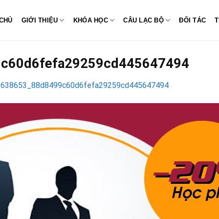
CHỦ
GIỚI THIỆU
KHÓA HỌC
CÂU LẠC BỘ
ĐỐI TÁC
T
c60d6fefa29259cd445647494
638653_88d8499c60d6fefa29259cd445647494