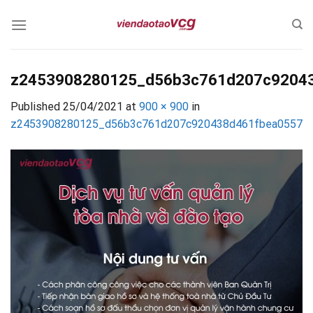
Skip
to
content
z2453908280125_d56b3c761d207c9204
Published
25/04/2021
at
900 × 900
in
z2453908280125_d56b3c761d207c920438d461fbea0557