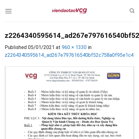
Skip
to
content
z2264340595614_ad267e797616540bf52
Published
05/01/2021
at
960 × 1330
in
z2264340595614_ad267e797616540bf52c758a0f95e1c4