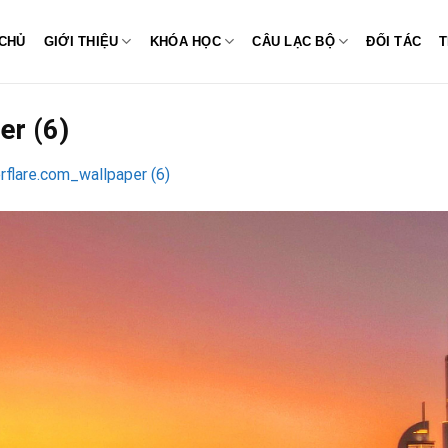
CHỦ
GIỚI THIỆU
KHÓA HỌC
CÂU LẠC BỘ
ĐỐI TÁC
T
er (6)
rflare.com_wallpaper (6)