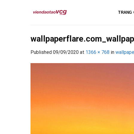
Skip
to
TRANG 
content
wallpaperflare.com_wallpap
Published
09/09/2020
at
1366 × 768
in
wallpape