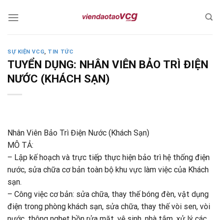
Skip
to
content
SỰ KIỆN VCG
,
TIN TỨC
TUYỂN DỤNG: NHÂN VIÊN BẢO TRÌ ĐIỆN
NƯỚC (KHÁCH SẠN)
Nhân Viên Bảo Trì Điện Nước (Khách Sạn)
MÔ TẢ:
– Lập kế hoạch và trực tiếp thực hiện bảo trì hệ thống điện
nước, sửa chữa cơ bản toàn bộ khu vực làm việc của Khách
sạn.
– Công việc cơ bản: sửa chữa, thay thế bóng đèn, vật dụng
điện trong phòng khách sạn, sửa chữa, thay thế vòi sen, vòi
nước, thông nghẹt bồn rửa mặt, vệ sinh, nhà tắm, xử lý các