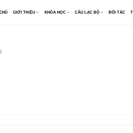
CHỦ
GIỚI THIỆU
KHÓA HỌC
CÂU LẠC BỘ
ĐỐI TÁC
T
5