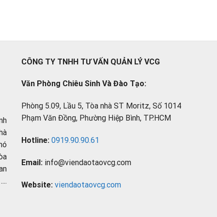
CÔNG TY TNHH TƯ VẤN QUẢN LÝ VCG
Văn Phòng Chiêu Sinh Và Đào Tạo:
Phòng 5.09, Lầu 5, Tòa nhà ST Moritz, Số 1014
Phạm Văn Đồng, Phường Hiệp Bình, TP.HCM
nh
hà
Hotline:
0919.90.90.61
hó
òa
Email:
info@viendaotaovcg.com
an
..
Website:
viendaotaovcg.com