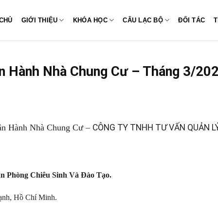
CHỦ
GIỚI THIỆU
KHÓA HỌC
CÂU LẠC BỘ
ĐỐI TÁC
T
ận Hành Nhà Chung Cư – Tháng 3/202
 Vận Hành Nhà Chung Cư –
CÔNG TY TNHH TƯ VẤN QUẢN LÝ
n Phòng Chiêu Sinh Và Đào Tạo.
hạnh, Hồ Chí Minh.