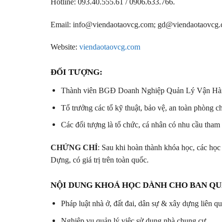
Hotline: 093.40.555.61 / 0906.633.766.
Email: info@viendaotaovcg.com; gd@viendaotaovcg
Website:
viendaotaovcg.com
ĐỐI TƯỢNG:
Thành viên BGĐ Doanh Nghiệp Quản Lý Vận Hà
Tổ trưởng các tổ kỹ thuật, bảo vệ, an toàn phòng 
Các đối tượng là tổ chức, cá nhân có nhu cầu tha
CHỨNG CHỈ
: Sau khi hoàn thành khóa học, các học
Dựng, có giá trị trên toàn quốc.
NỘI DUNG KHOÁ HỌC DÀNH CHO BAN QU
Pháp luật nhà ở, đất đai, dân sự & xây dựng liên q
Nghiệp vụ quản lý việc sử dụng nhà chung cư.