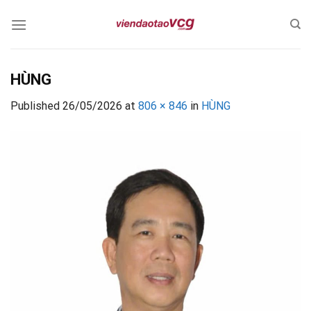
Skip
to
content
HÙNG
Published
26/05/2026
at
806 × 846
in
HÙNG