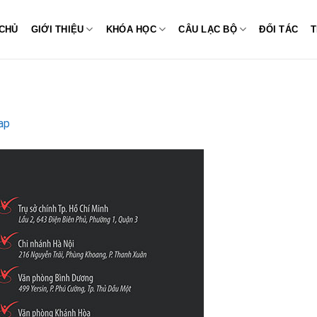
CHỦ
GIỚI THIỆU
KHÓA HỌC
CÂU LẠC BỘ
ĐỐI TÁC
T
ap