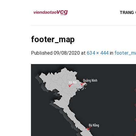
Skip
to
TRANG 
content
footer_map
Published
09/08/2020
at
634 × 444
in
footer_m