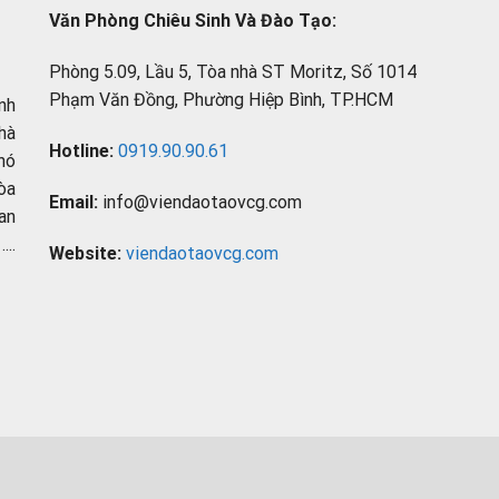
Văn Phòng Chiêu Sinh Và Đào Tạo:
Phòng 5.09, Lầu 5, Tòa nhà ST Moritz, Số 1014
Phạm Văn Đồng, Phường Hiệp Bình, TP.HCM
nh
hà
Hotline:
0919.90.90.61
hó
òa
Email:
info@viendaotaovcg.com
an
..
Website:
viendaotaovcg.com