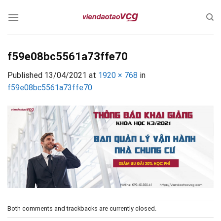
Skip
to
content
f59e08bc5561a73ffe70
Published
13/04/2021
at
1920 × 768
in
f59e08bc5561a73ffe70
Both comments and trackbacks are currently closed.