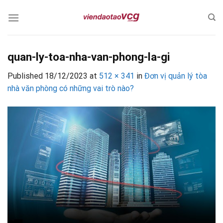
Skip
to
content
quan-ly-toa-nha-van-phong-la-gi
Published
18/12/2023
at
512 × 341
in
Đơn vị quản lý tòa
nhà văn phòng có những vai trò nào?