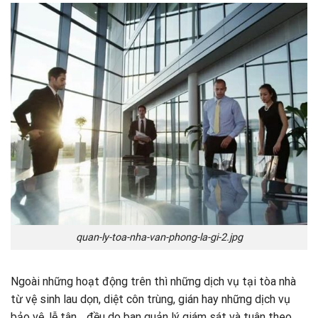
quan-ly-toa-nha-van-phong-la-gi-2.jpg
Ngoài những hoạt động trên thì những dịch vụ tại tòa nhà
từ vệ sinh lau dọn, diệt côn trùng, gián hay những dịch vụ
bảo vệ, lễ tân… đều do ban quản lý giám sát và tuân theo