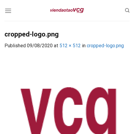
Skip
to
content
cropped-logo.png
Published
09/08/2020
at
512 × 512
in
cropped-logo.png