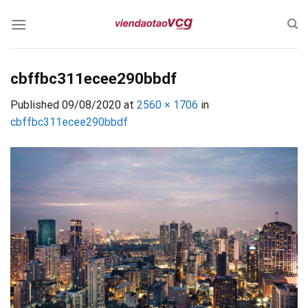
Skip
to
content
cbffbc311ecee290bbdf
Published
09/08/2020
at
2560 × 1706
in
cbffbc311ecee290bbdf