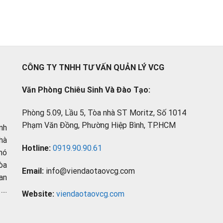
CÔNG TY TNHH TƯ VẤN QUẢN LÝ VCG
Văn Phòng Chiêu Sinh Và Đào Tạo:
Phòng 5.09, Lầu 5, Tòa nhà ST Moritz, Số 1014
Phạm Văn Đồng, Phường Hiệp Bình, TP.HCM
nh
hà
Hotline:
0919.90.90.61
hó
òa
Email:
info@viendaotaovcg.com
an
..
Website:
viendaotaovcg.com