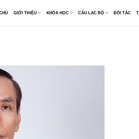
CHỦ
GIỚI THIỆU
KHÓA HỌC
CÂU LẠC BỘ
ĐỐI TÁC
T