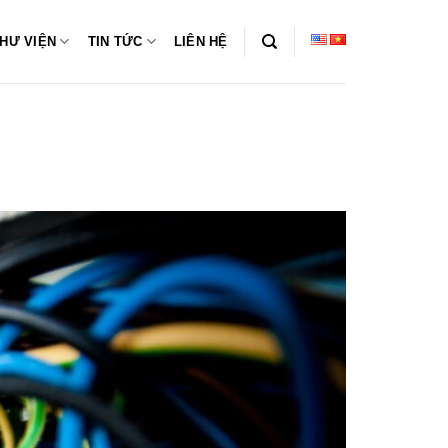
HƯ VIỆN
TIN TỨC
LIÊN HỆ