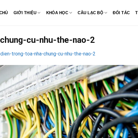
CHỦ
GIỚI THIỆU
KHÓA HỌC
CÂU LẠC BỘ
ĐỐI TÁC
T
a-chung-cu-nhu-the-nao-2
-dien-trong-toa-nha-chung-cu-nhu-the-nao-2