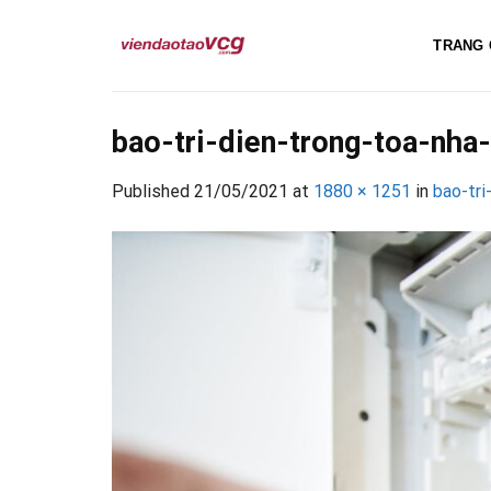
Skip
to
TRANG 
content
bao-tri-dien-trong-toa-nh
Published
21/05/2021
at
1880 × 1251
in
bao-tri