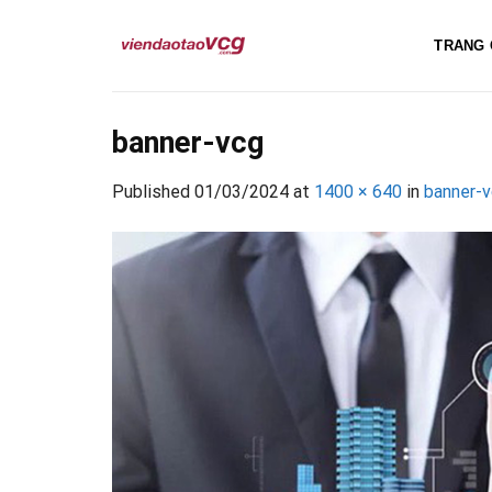
Skip
to
TRANG 
content
banner-vcg
Published
01/03/2024
at
1400 × 640
in
banner-