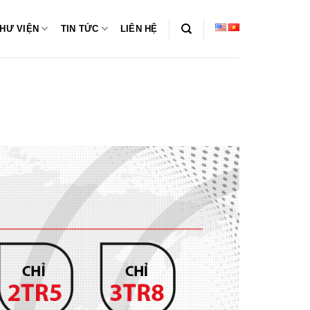
HƯ VIỆN
TIN TỨC
LIÊN HỆ