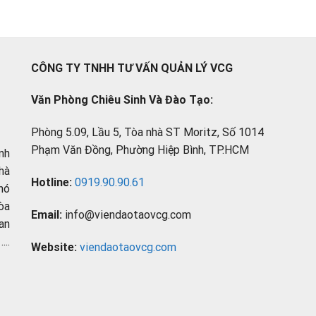
CÔNG TY TNHH TƯ VẤN QUẢN LÝ VCG
Văn Phòng Chiêu Sinh Và Đào Tạo:
Phòng 5.09, Lầu 5, Tòa nhà ST Moritz, Số 1014
Phạm Văn Đồng, Phường Hiệp Bình, TP.HCM
nh
hà
Hotline:
0919.90.90.61
hó
òa
Email:
info@viendaotaovcg.com
an
..
Website:
viendaotaovcg.com