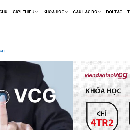
CHỦ
GIỚI THIỆU
KHÓA HỌC
CÂU LẠC BỘ
ĐỐI TÁC
T
vcg