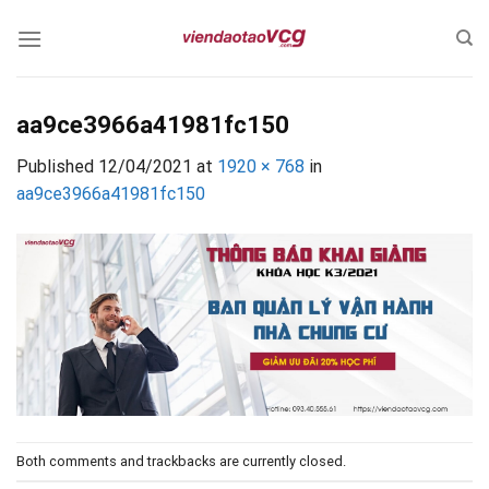
Skip
to
content
aa9ce3966a41981fc150
Published
12/04/2021
at
1920 × 768
in
aa9ce3966a41981fc150
Both comments and trackbacks are currently closed.