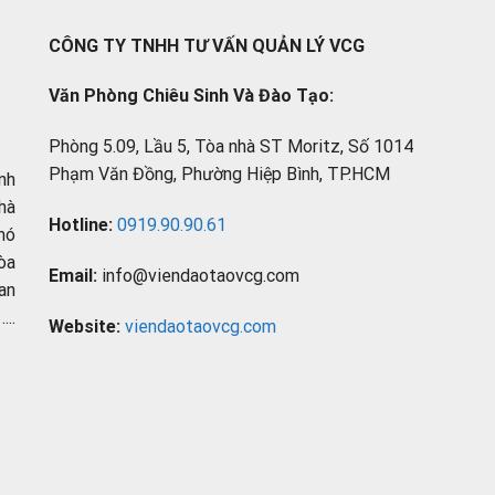
CÔNG TY TNHH TƯ VẤN QUẢN LÝ VCG
Văn Phòng Chiêu Sinh Và Đào Tạo:
Phòng 5.09, Lầu 5, Tòa nhà ST Moritz, Số 1014
Phạm Văn Đồng, Phường Hiệp Bình, TP.HCM
nh
hà
Hotline:
0919.90.90.61
hó
òa
Email:
info@viendaotaovcg.com
an
..
Website:
viendaotaovcg.com