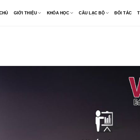
CHỦ
GIỚI THIỆU
KHÓA HỌC
CÂU LẠC BỘ
ĐỐI TÁC
T