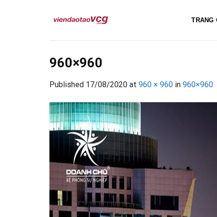
Skip
to
TRANG 
content
960×960
Published
17/08/2020
at
960 × 960
in
960×960