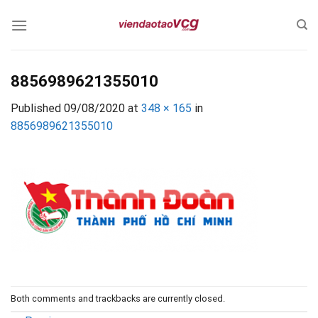
Skip
to
content
8856989621355010
Published
09/08/2020
at
348 × 165
in
8856989621355010
Both comments and trackbacks are currently closed.