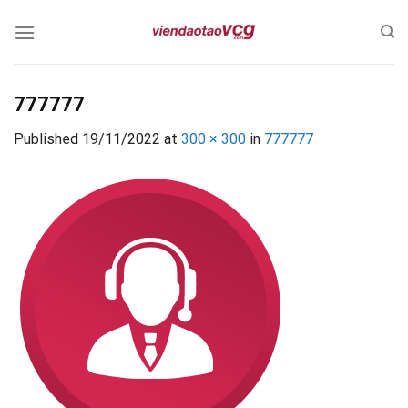
Skip
to
content
777777
Published
19/11/2022
at
300 × 300
in
777777