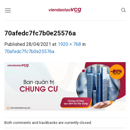
Skip
to
content
70afedc7fc7b0e25576a
Published
28/04/2021
at
1920 × 768
in
70afedc7fc7b0e25576a
Both comments and trackbacks are currently closed.