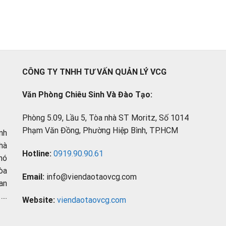
CÔNG TY TNHH TƯ VẤN QUẢN LÝ VCG
Văn Phòng Chiêu Sinh Và Đào Tạo:
Phòng 5.09, Lầu 5, Tòa nhà ST Moritz, Số 1014
Phạm Văn Đồng, Phường Hiệp Bình, TP.HCM
nh
hà
Hotline:
0919.90.90.61
hó
òa
Email:
info@viendaotaovcg.com
an
..
Website:
viendaotaovcg.com