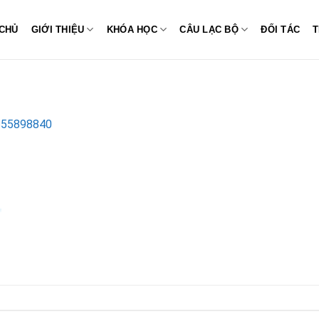
CHỦ
GIỚI THIỆU
KHÓA HỌC
CÂU LẠC BỘ
ĐỐI TÁC
T
655898840