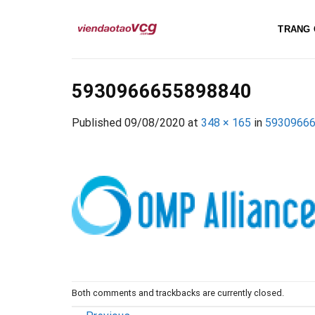
Skip
to
TRANG 
content
5930966655898840
Published
09/08/2020
at
348 × 165
in
5930966
Both comments and trackbacks are currently closed.