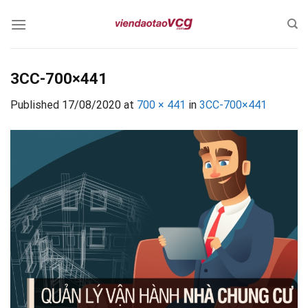
Skip
to
content
3CC-700×441
Published
17/08/2020
at
700 × 441
in
3CC-700×441