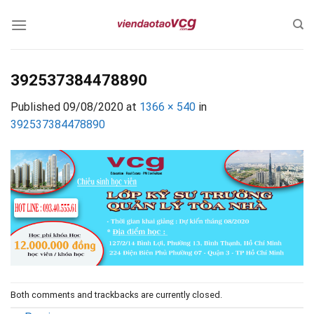
Skip
to
content
392537384478890
Published
09/08/2020
at
1366 × 540
in
392537384478890
Both comments and trackbacks are currently closed.