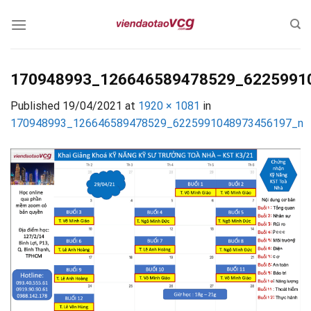
Skip
to
content
170948993_126646589478529_6225991
Published
19/04/2021
at
1920 × 1081
in
170948993_126646589478529_6225991048973456197_n