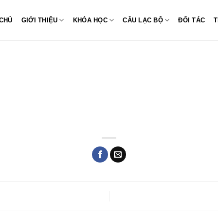
CHỦ
GIỚI THIỆU
KHÓA HỌC
CÂU LẠC BỘ
ĐỐI TÁC
T