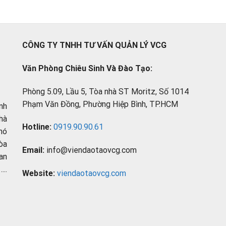
CÔNG TY TNHH TƯ VẤN QUẢN LÝ VCG
Văn Phòng Chiêu Sinh Và Đào Tạo:
Phòng 5.09, Lầu 5, Tòa nhà ST Moritz, Số 1014
Phạm Văn Đồng, Phường Hiệp Bình, TP.HCM
nh
hà
Hotline:
0919.90.90.61
hó
òa
Email:
info@viendaotaovcg.com
an
..
Website:
viendaotaovcg.com