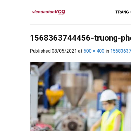
Skip
to
TRANG 
content
1568363744456-truong-phon
Published
08/05/2021
at
600 × 400
in
156836374