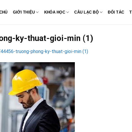
CHỦ
GIỚI THIỆU
KHÓA HỌC
CÂU LẠC BỘ
ĐỐI TÁC
T
g-ky-thuat-gioi-min (1)
4456-truong-phong-ky-thuat-gioi-min (1)