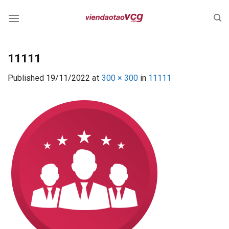
Skip
to
content
11111
Published
19/11/2022
at
300 × 300
in
11111