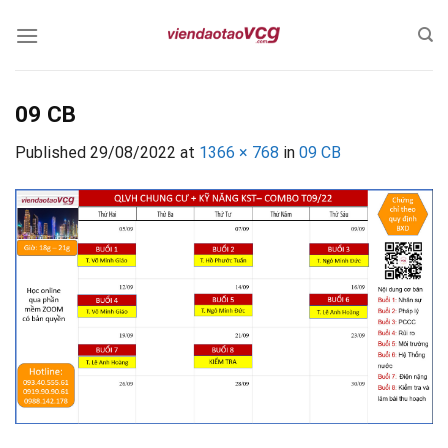
Skip
to
content
09 CB
Published
29/08/2022
at
1366 × 768
in
09 CB