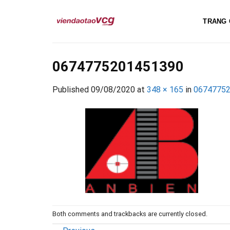
Skip
to
TRANG 
content
0674775201451390
Published
09/08/2020
at
348 × 165
in
0674775
Both comments and trackbacks are currently closed.