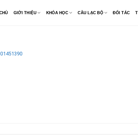
CHỦ
GIỚI THIỆU
KHÓA HỌC
CÂU LẠC BỘ
ĐỐI TÁC
T
201451390