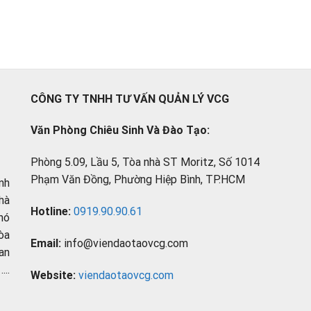
CÔNG TY TNHH TƯ VẤN QUẢN LÝ VCG
Văn Phòng Chiêu Sinh Và Đào Tạo:
Phòng 5.09, Lầu 5, Tòa nhà ST Moritz, Số 1014
Phạm Văn Đồng, Phường Hiệp Bình, TP.HCM
nh
hà
Hotline:
0919.90.90.61
hó
òa
Email:
info@viendaotaovcg.com
an
..
Website:
viendaotaovcg.com