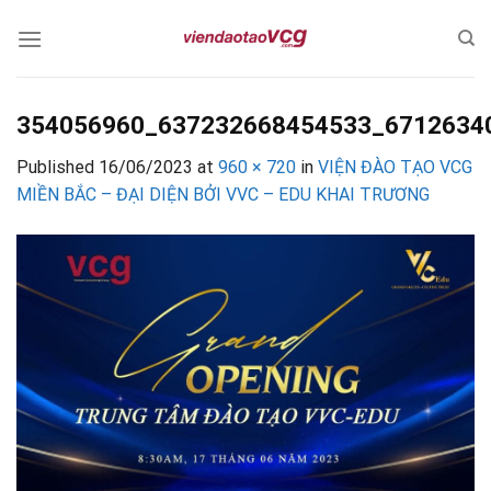
Skip
to
content
354056960_637232668454533_6712634
Published
16/06/2023
at
960 × 720
in
VIỆN ĐÀO TẠO VCG
MIỀN BẮC – ĐẠI DIỆN BỞI VVC – EDU KHAI TRƯƠNG