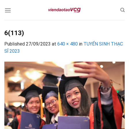
Skip
to
content
6(113)
Published
27/09/2023
at
640 × 480
in
TUYỂN SINH THẠC
SĨ 2023