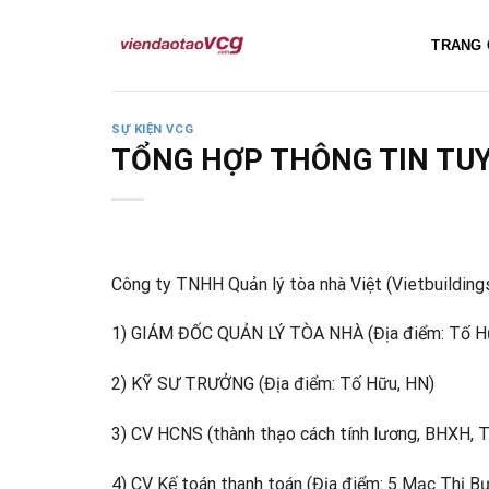
Skip
to
TRANG 
content
SỰ KIỆN VCG
TỔNG HỢP THÔNG TIN TUY
Công ty TNHH Quản lý tòa nhà Việt (Vietbuildings)
1) GIÁM ĐỐC QUẢN LÝ TÒA NHÀ (Địa điểm: Tố H
2) KỸ SƯ TRƯỞNG (Địa điểm: Tố Hữu, HN)
3) CV HCNS (thành thạo cách tính lương, BHXH, 
4) CV Kế toán thanh toán (Địa điểm: 5 Mạc Thị Bư