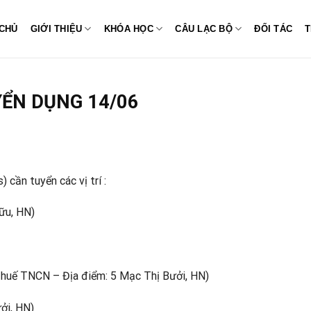
CHỦ
GIỚI THIỆU
KHÓA HỌC
CÂU LẠC BỘ
ĐỐI TÁC
T
ỂN DỤNG 14/06
 cần tuyển các vị trí :
ữu, HN)
Thuế TNCN – Địa điểm: 5 Mạc Thị Bưởi, HN)
ởi, HN)