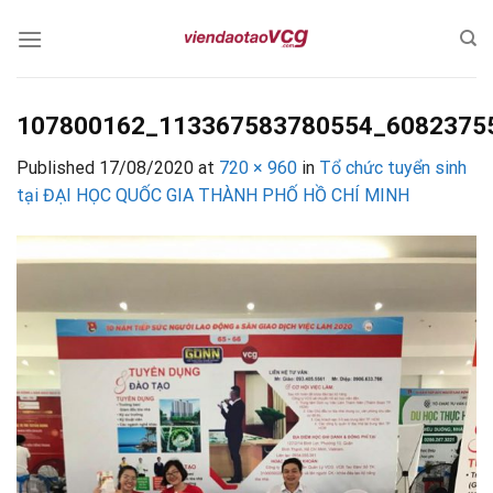
Skip
to
content
107800162_113367583780554_6082375
Published
17/08/2020
at
720 × 960
in
Tổ chức tuyển sinh
tại ĐẠI HỌC QUỐC GIA THÀNH PHỐ HỒ CHÍ MINH