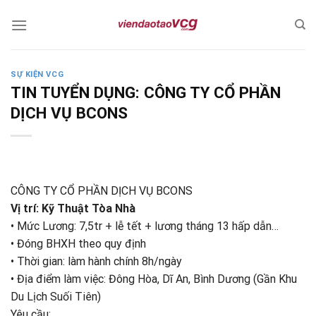
Skip
to
content
SỰ KIỆN VCG
TIN TUYỂN DỤNG: CÔNG TY CỔ PHẦN
DỊCH VỤ BCONS
CÔNG TY CỔ PHẦN DỊCH VỤ BCONS
Vị trí: Kỹ Thuật Tòa Nhà
• Mức Lương: 7,5tr + lễ tết + lương tháng 13 hấp dẫn…
• Đóng BHXH theo quy định
• Thời gian: làm hành chính 8h/ngày
• Địa điểm làm việc: Đông Hòa, Dĩ An, Bình Dương (Gần Khu
Du Lịch Suối Tiên)
Yêu cầu: