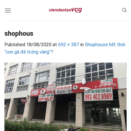
Skip
to
content
shophous
Published
18/08/2020
at
692 × 387
in
Shophouse hết thời
“con gà đẻ trứng vàng”?