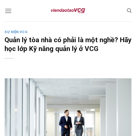
Skip
to
content
SỰ KIỆN VCG
Quản lý tòa nhà có phải là một nghề? Hãy
học lớp Kỹ năng quản lý ở VCG