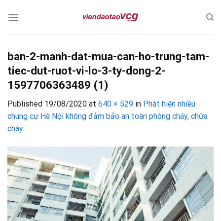
Skip
to
content
ban-2-manh-dat-mua-can-ho-trung-tam-
tiec-dut-ruot-vi-lo-3-ty-dong-2-
1597706363489 (1)
Published
19/08/2020
at
640 × 529
in
Phát hiện nhiều
chung cư Hà Nội không đảm bảo an toàn phòng cháy, chữa
cháy